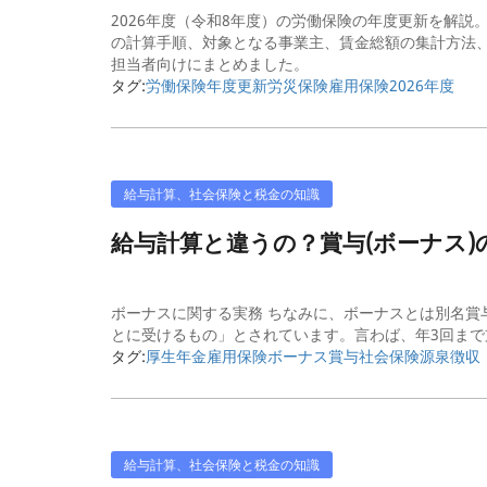
2026年度（令和8年度）の労働保険の年度更新を解説
の計算手順、対象となる事業主、賃金総額の集計方法
担当者向けにまとめました。
タグ:
労働保険
年度更新
労災保険
雇用保険
2026年度
給与計算、社会保険と税金の知識
給与計算と違うの？賞与(ボーナス
ボーナスに関する実務 ちなみに、ボーナスとは別名賞
とに受けるもの」とされています。言わば、年3回まで支
タグ:
厚生年金
雇用保険
ボーナス
賞与
社会保険
源泉徴収
給与計算、社会保険と税金の知識