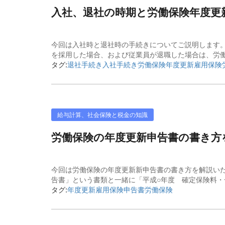
入社、退社の時期と労働保険年度更
今回は入社時と退社時の手続きについてご説明します。
を採用した場合、および従業員が退職した場合は、労働
タグ:
退社手続き
入社手続き
労働保険年度更新
雇用保険
給与計算、社会保険と税金の知識
労働保険の年度更新申告書の書き方
今回は労働保険の年度更新新申告書の書き方を解説い
告書」という書類と一緒に「平成○年度 確定保険料・一
タグ:
年度更新
雇用保険
申告書
労働保険