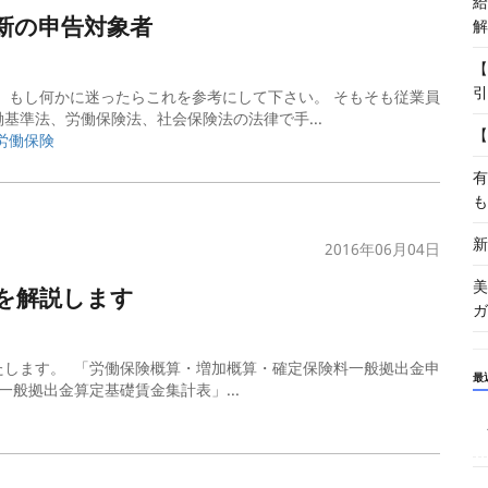
給
新の申告対象者
解
【
引
 もし何かに迷ったらこれを参考にして下さい。 そもそも従業員
基準法、労働保険法、社会保険法の法律で手...
【
労働保険
有
も
新
2016年06月04日
美
を解説します
ガ
たします。 「労働保険概算・増加概算・確定保険料一般拠出金申
最
般拠出金算定基礎賃金集計表」...