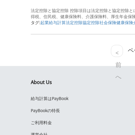
法定控除と協定控除 控除項目は法定控除と協定控除と
得税、住民税、健康保険料、介護保険料、厚生年金保険料
タグ:
起業
給与計算
法定控除
協定控除
社会保険
健康保険
ペー
<
前
へ
About Us
給与計算はPayBook
PayBookの特長
ご利用料金
運営会社