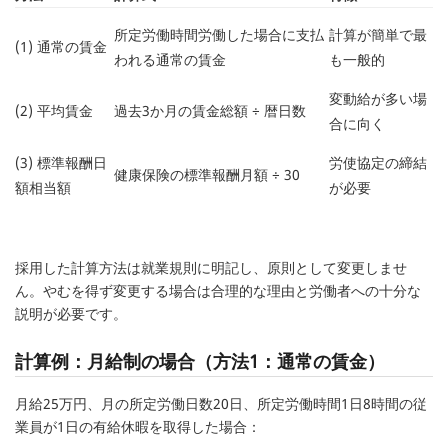
所定労働時間労働した場合に支払
計算が簡単で最
(1) 通常の賃金
われる通常の賃金
も一般的
変動給が多い場
(2) 平均賃金
過去3か月の賃金総額 ÷ 暦日数
合に向く
(3) 標準報酬日
労使協定の締結
健康保険の標準報酬月額 ÷ 30
額相当額
が必要
採用した計算方法は就業規則に明記し、原則として変更しませ
ん。やむを得ず変更する場合は合理的な理由と労働者への十分な
説明が必要です。
計算例：月給制の場合（方法1：通常の賃金）
月給25万円、月の所定労働日数20日、所定労働時間1日8時間の従
業員が1日の有給休暇を取得した場合：