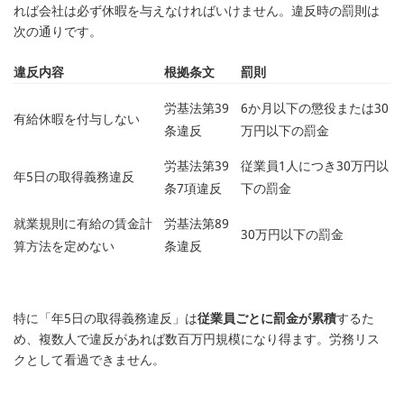
れば会社は必ず休暇を与えなければいけません。違反時の罰則は
次の通りです。
違反内容
根拠条文
罰則
労基法第39
6か月以下の懲役または30
有給休暇を付与しない
条違反
万円以下の罰金
労基法第39
従業員1人につき30万円以
年5日の取得義務違反
条7項違反
下の罰金
就業規則に有給の賃金計
労基法第89
30万円以下の罰金
算方法を定めない
条違反
特に「年5日の取得義務違反」は
従業員ごとに罰金が累積
するた
め、複数人で違反があれば数百万円規模になり得ます。労務リス
クとして看過できません。