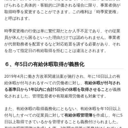
げられると具体的・客観的に評価される場合に限り、事業者側が
取得時季を変更することができます。この権利は「時季変更権」
と呼ばれます。
時季変更権の行使は単に繁忙期だとか人手不足であり、その従業
員が休んだら困るといった理由だけでは認められません。事業者
が代替勤務者を配置するなど対応処置を講ずる必要があり、それ
を怠って指定日の有給取得を拒むことは違法とされます。
６、年5日の有給休暇取得が義務化
2019年4月に働き方改革関連法案が施行され、年に10日以上の有
給休暇が付与されるすべての労働者に対し、
有給休暇が付与され
る基準日から1年以内に合計5日分の休暇を取得させること
が義務
化されました。管理監督者や有期雇用労働者も対象です。
また、有給休暇の取得義務化にともない、有給休暇を年10日以上
付与したすべての従業員に対して
有給休暇管理簿
を作成し、年に5
日以上取得できているかを管理することも義務付けられました。