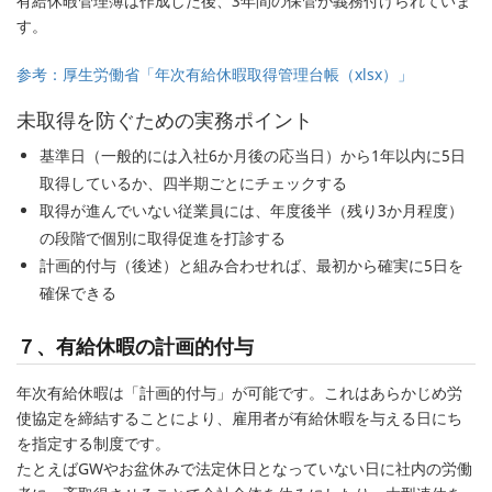
有給休暇管理簿は作成した後、3年間の保管が義務付けられていま
す。
参考：厚生労働省「年次有給休暇取得管理台帳（xlsx）」
未取得を防ぐための実務ポイント
基準日（一般的には入社6か月後の応当日）から1年以内に5日
取得しているか、四半期ごとにチェックする
取得が進んでいない従業員には、年度後半（残り3か月程度）
の段階で個別に取得促進を打診する
計画的付与（後述）と組み合わせれば、最初から確実に5日を
確保できる
７、有給休暇の計画的付与
年次有給休暇は「計画的付与」が可能です。これはあらかじめ労
使協定を締結することにより、雇用者が有給休暇を与える日にち
を指定する制度です。
たとえばGWやお盆休みで法定休日となっていない日に社内の労働