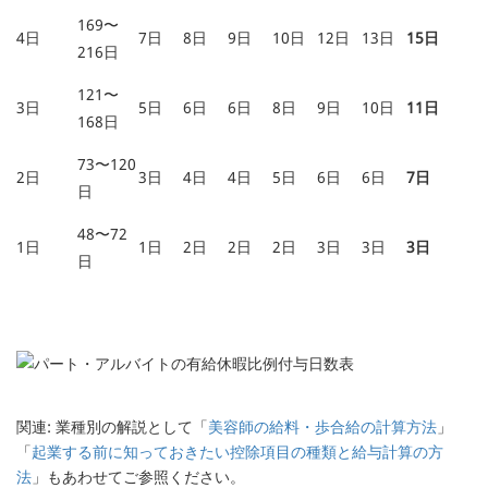
169〜
4日
7日
8日
9日
10日
12日
13日
15日
216日
121〜
3日
5日
6日
6日
8日
9日
10日
11日
168日
73〜120
2日
3日
4日
4日
5日
6日
6日
7日
日
48〜72
1日
1日
2日
2日
2日
3日
3日
3日
日
関連: 業種別の解説として「
美容師の給料・歩合給の計算方法
」
「
起業する前に知っておきたい控除項目の種類と給与計算の方
法
」もあわせてご参照ください。