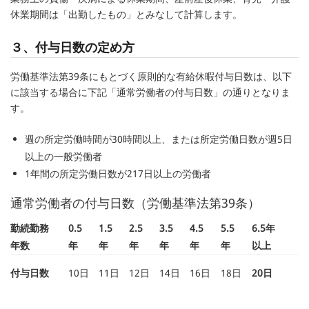
休業期間は「出勤したもの」とみなして計算します。
３、付与日数の定め方
労働基準法第39条にもとづく原則的な有給休暇付与日数は、以下
に該当する場合に下記「通常労働者の付与日数」の通りとなりま
す。
週の所定労働時間が30時間以上、または所定労働日数が週5日
以上の一般労働者
1年間の所定労働日数が217日以上の労働者
通常労働者の付与日数（労働基準法第39条）
勤続勤務
0.5
1.5
2.5
3.5
4.5
5.5
6.5年
年数
年
年
年
年
年
年
以上
付与日数
10日
11日
12日
14日
16日
18日
20日