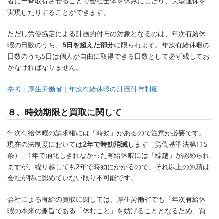
者に一斉取得させることで会社全体を休みにしたり、大型連休を
実現したりすることができます。
ただし労使協定による計画的付与の対象となるのは、年次有給休
暇の日数のうち、
5日を超えた部分
に限られます。年次有給休暇の
日数のうち5日は個人が自由に取得できる日数として必ず残してお
かなければなりません。
参考：厚生労働省｜年次有給休暇の計画付与制度
８、時効期限と買取に関して
年次有給休暇の請求権には「時効」があるので注意が必要です。
現在の法制度においては
2年で時効消滅
します（労働基準法第115
条）。1年で消化しきれなかった有給休暇には「繰越」が認められ
ますが、繰り越しても2年で時効にかかるので、それ以上の累積は
会社が特に認めていない限り不可能です。
会社による有給の買取に関しては、厚生労働省でも『年次有給休
暇の本来の趣旨である「休むこと」を妨げることとなるため、買