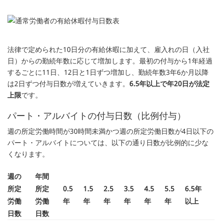
法律で定められた10日分の有給休暇に加えて、雇入れの日（入社
日）からの勤続年数に応じて増加します。最初の付与から1年経過
するごとに11日、12日と1日ずつ増加し、勤続年数3年6か月以降
は2日ずつ付与日数が増えていきます。
6.5年以上で年20日が法定
上限
です。
パート・アルバイトの付与日数（比例付与）
週の所定労働時間が30時間未満かつ週の所定労働日数が4日以下の
パート・アルバイトについては、以下の通り日数が比例的に少な
くなります。
週の
年間
所定
所定
0.5
1.5
2.5
3.5
4.5
5.5
6.5年
労働
労働
年
年
年
年
年
年
以上
日数
日数