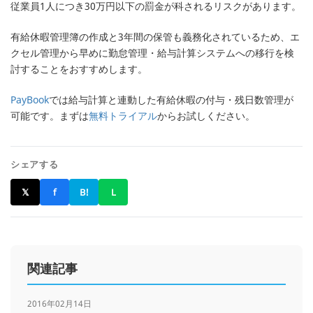
従業員1人につき30万円以下の罰金が科されるリスクがあります。
有給休暇管理簿の作成と3年間の保管も義務化されているため、エ
クセル管理から早めに勤怠管理・給与計算システムへの移行を検
討することをおすすめします。
PayBook
では給与計算と連動した有給休暇の付与・残日数管理が
可能です。まずは
無料トライアル
からお試しください。
シェアする
𝕏
f
B!
L
関連記事
2016年02月14日