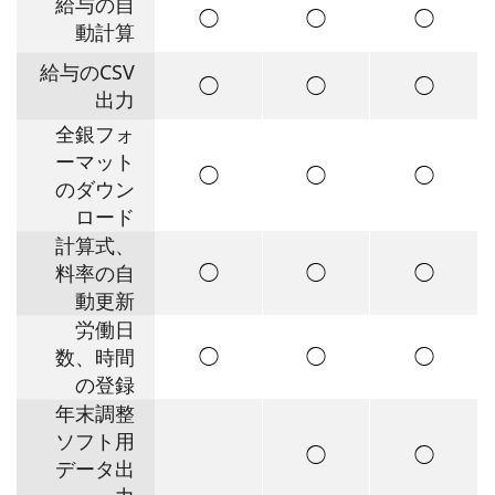
給与の自
◯
◯
◯
動計算
給与のCSV
◯
◯
◯
出力
全銀フォ
ーマット
◯
◯
◯
のダウン
ロード
計算式、
◯
◯
◯
料率の自
動更新
労働日
◯
◯
◯
数、時間
の登録
年末調整
ソフト用
◯
◯
データ出