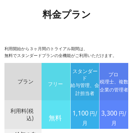
料金プラン
利用開始から３ヶ月間のトライアル期間は、
無料でスタンダードプランの全機能がご利用いただけます。
スタンダー
プロ
ド
プラン
税理士、複数
フリー
給与管理、会
企業の管理者
計担当者
利用料
(税
1,100
3,300
円/
円/
無料
込)
月
月