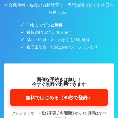
社会保険料・税金の自動計算で、専門知識ゼロでも今日か
ら使える。
10名まで
ずっと無料
最短
3分
で給与計算が完了
Mac・iPad・スマホからも利用可能
税理士監修・社労士向けプロプランあり
面倒な手続きは無し！
今すぐ無料で利用できます
無料ではじめる（30秒で登録）
クレジットカード登録不要 / 利用開始から3ヶ月間はすべ