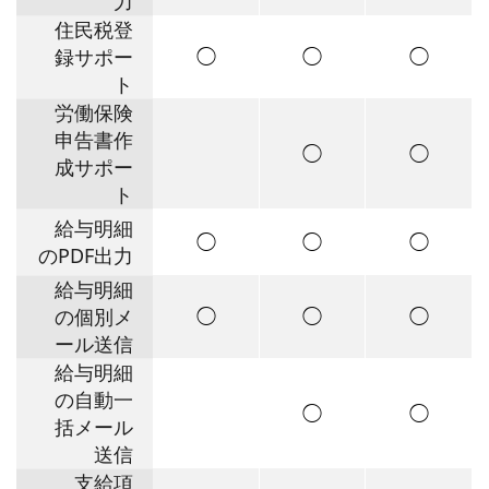
力
住民税登
◯
◯
◯
録サポー
ト
労働保険
申告書作
◯
◯
成サポー
ト
給与明細
◯
◯
◯
のPDF出力
給与明細
◯
◯
◯
の個別メ
ール送信
給与明細
の自動一
◯
◯
括メール
送信
支給項