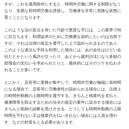
すが、これを適用除外にすると、時間外労働に関する制限がなく
なり、安易な長時間労働を誘発し、労働者を非常に危険な状態に
置くことになります。
このような法の盲点を突いた巧妙で悪質な手口は、この業界で特
に目立ちます。利潤追求のために労務費を節約したいのは当然で
すが、それは法律の規定を遵守した上で認められるものであり、
このような違法な手段を利用した場合には、あの会社はひどい会
社だとかという風評が立ったり、あとから裁判沙汰になり多額の
賠償金の支払いを求められたりと、最終的にはそのツケを払わさ
れることが多いです。
とにかく、店長等に業務が集中して、時間外労働が極端に長時間
になる場合で、店長等に労働者性が認められる場合には、法律上
の時間外勤務の上限時間を遵守する、きちんと残業代を支払う、
健康障害を防止するための法令の規定の要件に該当する場合には
きちんと医師の診断を受けさせる、どうしても時間外勤務の上限
時間を守れない又は残業代を払いきれない場合には人員を増や
す、などの対策をとる必要があります。