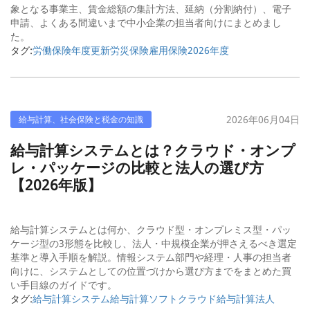
象となる事業主、賃金総額の集計方法、延納（分割納付）、電子
申請、よくある間違いまで中小企業の担当者向けにまとめまし
た。
タグ:
労働保険
年度更新
労災保険
雇用保険
2026年度
2026年06月04日
給与計算、社会保険と税金の知識
給与計算システムとは？クラウド・オンプ
レ・パッケージの比較と法人の選び方
【2026年版】
給与計算システムとは何か、クラウド型・オンプレミス型・パッ
ケージ型の3形態を比較し、法人・中規模企業が押さえるべき選定
基準と導入手順を解説。情報システム部門や経理・人事の担当者
向けに、システムとしての位置づけから選び方までをまとめた買
い手目線のガイドです。
タグ:
給与計算システム
給与計算ソフト
クラウド給与計算
法人