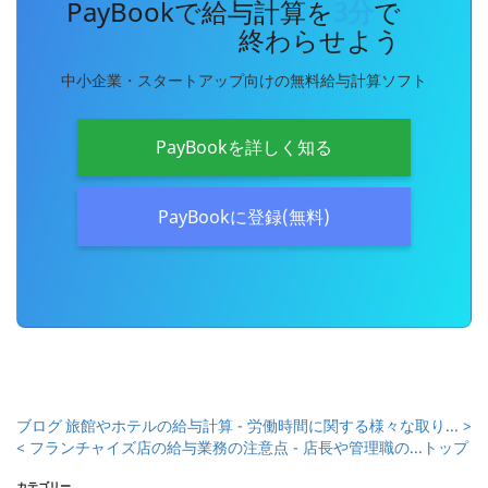
PayBookで給与計算を
3分
で
終わらせよう
中小企業・スタートアップ向けの無料給与計算ソフト
PayBookを詳しく知る
PayBookに登録(無料)
ブログ
旅館やホテルの給与計算 - 労働時間に関する様々な取り... >
< フランチャイズ店の給与業務の注意点 - 店長や管理職の...
トップ
カテゴリー