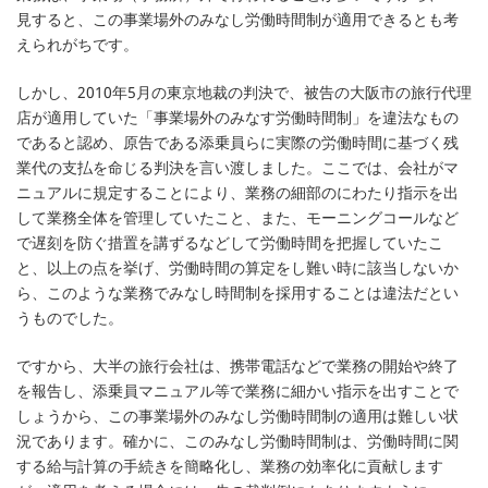
見すると、この事業場外のみなし労働時間制が適用できるとも考
えられがちです。
しかし、2010年5月の東京地裁の判決で、被告の大阪市の旅行代理
店が適用していた「事業場外のみなす労働時間制」を違法なもの
であると認め、原告である添乗員らに実際の労働時間に基づく残
業代の支払を命じる判決を言い渡しました。ここでは、会社がマ
ニュアルに規定することにより、業務の細部のにわたり指示を出
して業務全体を管理していたこと、また、モーニングコールなど
で遅刻を防ぐ措置を講ずるなどして労働時間を把握していたこ
と、以上の点を挙げ、労働時間の算定をし難い時に該当しないか
ら、このような業務でみなし時間制を採用することは違法だとい
うものでした。
ですから、大半の旅行会社は、携帯電話などで業務の開始や終了
を報告し、添乗員マニュアル等で業務に細かい指示を出すことで
しょうから、この事業場外のみなし労働時間制の適用は難しい状
況であります。確かに、このみなし労働時間制は、労働時間に関
する給与計算の手続きを簡略化し、業務の効率化に貢献します