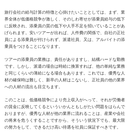
旅行会社の給与計算の特徴と心掛けたいこととしては、まず、業
界全体が低価格競争が激しく、そのしわ寄せが添乗員給与の低下
に反映され、添乗員の質の低下や人手不足を招いていることがあ
げられます。安いツアーが出れば、人件費の関係で、自社の正社
員による添乗員が付けられず、派遣社員、又は、アルバイトの添
乗員をつけることになります。
ツアーの添乗員の業務は、責任がありますし、結構ハードな勤務
です。しかし、派遣の場合は時給に換算すれば、他の単純な業務
と同じくらいの薄給になる場合もあります。これでは、優秀な人
材の確保時は難しく、新卒の人材はこないし、正社員の他の業界
への人材の流出も目立ちます。
このことは、低価格競争により売上収入がへって、それが労働者
の賃金に反映してくるといういかんともしがたい問題をはらんで
おりますが、優秀な人材が他の業界に流れることは、産業や会社
の将来を危うくすることですから、そういう状況下でも、最大限
の努力をして、できるだけ高い待遇を社員に保証すべきです。