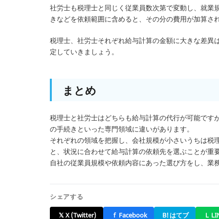
社労士も税理士と同じく従業員数次第で変動し、就業
きなどを依頼範囲に含めると、その分の費用が加算さ
税理士、社労士それぞれ給与計算の金額に大きな差異
定していきましょう。
まとめ
税理士と社労士はどちらも給与計算の代行が可能です
の手続きといった専門領域に違いがあります。
それぞれの領域を把握し、会社規模が小さいうちは税
と、状況に合わせて給与計算の依頼先を選ぶことが重
自社の従業員規模や依頼内容にあった選び方をし、業
シェアする
𝕏
X (Twitter)
f
Facebook
B!
はてブ
L
LI