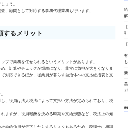
でしょう。
給
調査、顧問として対応する事務代理業務も行います。
解
【
頼するメリット
引
【
有
も
トップで業務を任せられるというメリットがあります。
ため、計算やチェックが煩雑になり、非常に負担が大きくなりま
新
して対応できるほか、従業員が暮らす自治体への支払総括表と支
美
ガ
す。
対し、役員は法人税法によって支払い方法が定められており、税
最
されますが、役員報酬を決める時期や支給形態など、税法上の知
の社会的信用が低下したりするリスクもあるため、税理士に相談