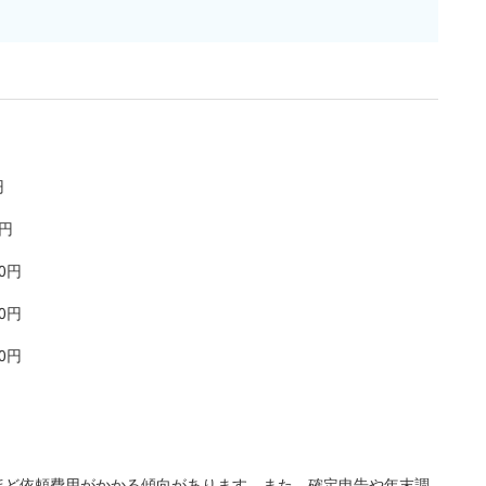
円
0円
00円
00円
00円
ほど依頼費用がかかる傾向があります。また、確定申告や年末調