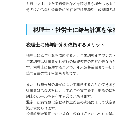
も行います。また労務管理などを請け負う場合もある
そのほか労働社会保険に関する申請業務や行政機関の
税理士・社労士に給与計算を依
税理士に給与計算を依頼するメリット
税理士に給与計算を依頼すると、年末調整までワンス
年末調整は従業員それぞれの所得控除の内容が異なる
す。税理士に依頼することで、年末調整業務まで一括
払報告書の電子申請も可能です。
また、役員報酬の決定について相談することができま
従業員は労働の対価として給与や賞与を受け取るのに
制上のルールを厳守する必要があります。
通常、役員報酬は定款や株主総会の決議によって決定
識が求められます。
役員報酬が適正でない場合、税負担増となったり企業