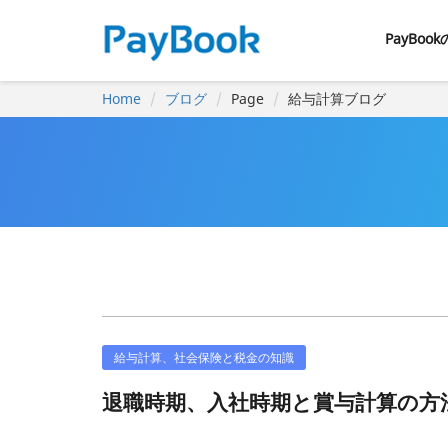
PayBoo
Home
ブログ
Page
給与計算ブログ
給与計算、社会保険と税金の知識
退職時期、入社時期と賞与計算の方