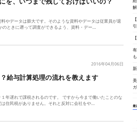
なにを、いつまで残しておけばいいの？
給
解
【
資料やデータは膨大です。そのような資料やデータは従業員が退
引
のときに遡って調査ができるよう、資料・デー...
【
有
も
2016年04月06日
新
？給与計算処理の流れを教えます
美
ガ
１年遅れで課税されるのです。 ですから今まで働いたことのな
は住民税がありません。それと反対に会社をや...
最