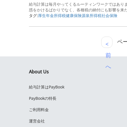
給与計算は毎月やってくるルーティンワークではあり
惑をかけるばかりでなく、各種税の納付にも影響を来たし
タグ:
厚生年金
所得税
健康保険
源泉所得税
社会保険
ページ
<
前
へ
About Us
給与計算はPayBook
PayBookの特長
ご利用料金
運営会社