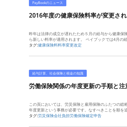
PayBookのニュース
2016年度の健康保険料率が変更さ
昨年は法律の成立が遅れたため５月の給与から健康保
ら新しい料率が適用されます。 ペイブックでは4月の給
タグ:
健康保険料
料率変更
改定
給与計算、社会保険と税金の知識
労働保険関係の年度更新の手順と注
この頁においては、労災保険と雇用保険のふたつの総称
年度更新という事務が必要です。なすべきことを順を追
タグ:
労災保険
会社負担
労働保険
確定申告