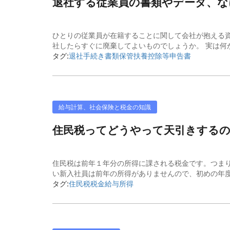
退社する従業員の書類やデータ、
ひとりの従業員が在籍することに関して会社が抱える
社したらすぐに廃棄してよいものでしょうか。 実は何か
タグ:
退社手続き
書類保管
扶養控除等申告書
給与計算、社会保険と税金の知識
住民税ってどうやって天引きするの
住民税は前年１年分の所得に課される税金です。つまり
い新入社員は前年の所得がありませんので、初めの年度
タグ:
住民税
税金
給与所得