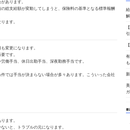
合があります。
与の総支給額が変動してしまうと、保険料の基準となる標準報酬
給
解
なります。
【
引
【
額も変更になります。
必要です。
有
外労働手当、休日出勤手当、深夜勤務手当です。
も
新
条件では手当が決まらない場合が多々あります。こういった会社
美
ガ
最
あります。
かないと、トラブルの元になります。