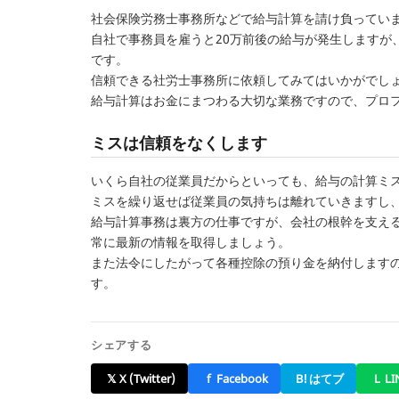
社会保険労務士事務所などで給与計算を請け負ってい
自社で事務員を雇うと20万前後の給与が発生しますが
です。
信頼できる社労士事務所に依頼してみてはいかがでし
給与計算はお金にまつわる大切な業務ですので、プロ
ミスは信頼をなくします
いくら自社の従業員だからといっても、給与の計算ミ
ミスを繰り返せば従業員の気持ちは離れていきますし
給与計算事務は裏方の仕事ですが、会社の根幹を支え
常に最新の情報を取得しましょう。
また法令にしたがって各種控除の預り金を納付します
す。
シェアする
𝕏
X (Twitter)
f
Facebook
B!
はてブ
L
LI