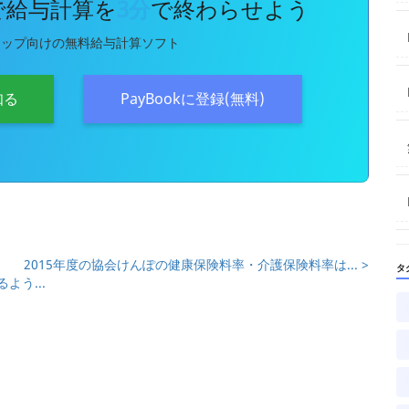
kで給与計算を
3分
で終わらせよう
アップ向けの無料給与計算ソフト
知る
PayBookに登録(無料)
2015年度の協会けんぽの健康保険料率・介護保険料率は... >
タ
よう...