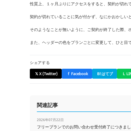
性質上、１ヶ月ぶりにアクセスをすると、契約が切れ
契約が切れていることに気が付かず、なにかおかしい
そのようなことが無いように、ご契約が終了した際、
また、ヘッダーの色をプランごとに変更して、ひと目
シェアする
𝕏
X (Twitter)
f
Facebook
B!
はてブ
L
LI
関連記事
2026年07月22日
フリープランでのお問い合わせ受付終了につきまし