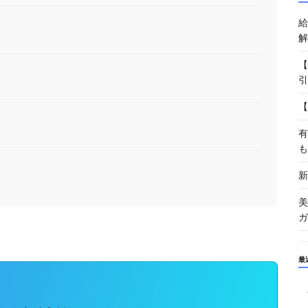
給
解
【
引
【
有
も
新
美
ガ
最