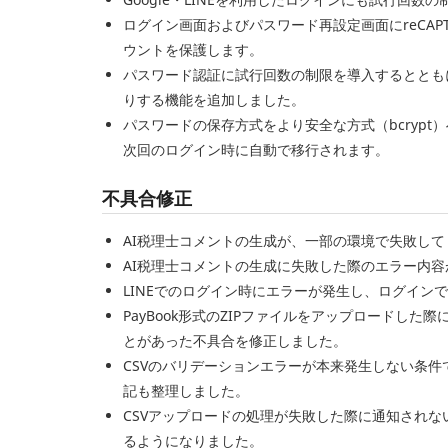
ログイン画面およびパスワード再設定画面にreCAP
ウントを保護します。
パスワード認証に試行回数の制限を導入するととも
りする機能を追加しました。
パスワードの保存方式をより安全な方式（bcryp
次回のログイン時に自動で移行されます。
不具合修正
AI税理士コメントの生成が、一部の環境で失敗し
AI税理士コメントの生成に失敗した際のエラー内
LINEでのログイン時にエラーが発生し、ログイン
PayBook形式のZIPファイルをアップロードし
とがあった不具合を修正しました。
CSVのバリデーションエラーが本来発生しない条
記も整理しました。
CSVアップロードの処理が失敗した際に通知され
るようになりました。