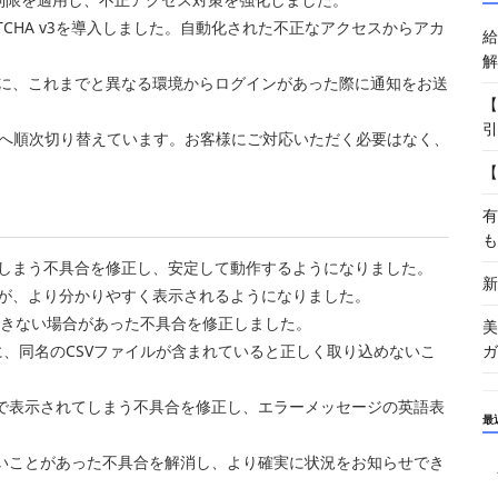
TCHA v3を導入しました。自動化された不正なアクセスからアカ
給
解
に、これまでと異なる環境からログインがあった際に通知をお送
【
引
t）へ順次切り替えています。お客様にご対応いただく必要はなく、
【
有
も
てしまう不具合を修正し、安定して動作するようになりました。
新
容が、より分かりやすく表示されるようになりました。
できない場合があった不具合を修正しました。
美
ガ
た際に、同名のCSVファイルが含まれていると正しく取り込めないこ
件で表示されてしまう不具合を修正し、エラーメッセージの英語表
最
ないことがあった不具合を解消し、より確実に状況をお知らせでき