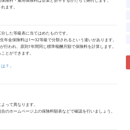
護保険料・雇用保険料は企業と折半するかたちで納付します。
されます。
区分した等級表に当てはめたものです。
厚生年金保険料は1〜32等級で分類されるという違いがあります。
定が行われ、原則1年間同じ標準報酬月額で保険料を計算します。
ることができます。
とは？」
によって異なります。
組合のホームページ上の保険料額表などで確認を行いましょう。