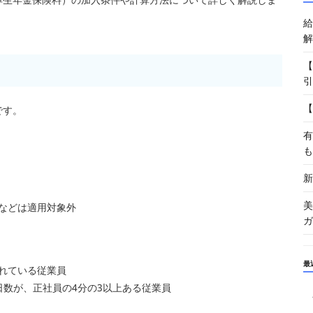
給
解
【
引
【
です。
有
も
新
美
などは適用対象外
ガ
最
れている従業員
日数が、正社員の4分の3以上ある従業員