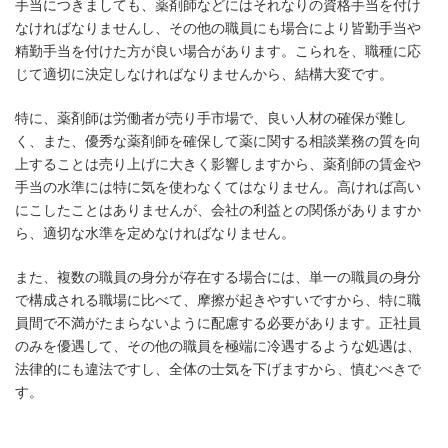
手当につきましても、薬剤師などにはそれなりの資格手当を付け
なければなりませんし、その他の職員にも場合により皆勤手当や
精勤手当を付けた方が良い場合があります。こられを、職種に応
じて適切に決定しなければなりませんから、結構大変です。
特に、薬剤師は労働者が売り手市場で、良い人材の確保が難し
く、また、優秀な薬剤師を確保して薬に関する相談業務の質を向
上することは売り上げに大きく影響しますから、薬剤師の賃金や
手当の水準には特に気を使わなくてはなりません。高ければ高い
にこしたことはありませんが、会社の利益との関係がありますか
ら、適切な水準を定めなければなりません。
また、複数の職員の身分が存在する場合には、単一の職員の身分
で構成される職場に比べて、摩擦が起きやすいですから、特に職
員間で不満がたまらないように配慮する必要があります。正社員
のみを優遇して、その他の職員を極端に冷遇するような処遇は、
法律的にも違法ですし、全体の士気を下げますから、慎むべきで
す。