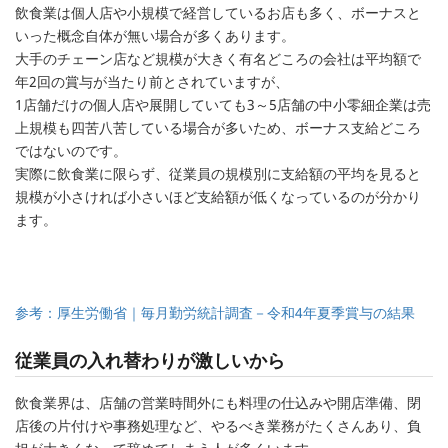
飲食業は個人店や小規模で経営しているお店も多く、ボーナスと
いった概念自体が無い場合が多くあります。
大手のチェーン店など規模が大きく有名どころの会社は平均額で
年2回の賞与が当たり前とされていますが、
1店舗だけの個人店や展開していても3～5店舗の中小零細企業は売
上規模も四苦八苦している場合が多いため、ボーナス支給どころ
ではないのです。
実際に飲食業に限らず、従業員の規模別に支給額の平均を見ると
規模が小さければ小さいほど支給額が低くなっているのが分かり
ます。
参考：厚生労働省｜毎月勤労統計調査－令和4年夏季賞与の結果
従業員の入れ替わりが激しいから
飲食業界は、店舗の営業時間外にも料理の仕込みや開店準備、閉
店後の片付けや事務処理など、やるべき業務がたくさんあり、負