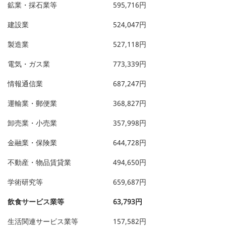
鉱業・採石業等
595,716円
建設業
524,047円
製造業
527,118円
電気・ガス業
773,339円
情報通信業
687,247円
運輸業・郵便業
368,827円
卸売業・小売業
357,998円
金融業・保険業
644,728円
不動産・物品賃貸業
494,650円
学術研究等
659,687円
飲食サービス業等
63,793円
生活関連サービス業等
157,582円