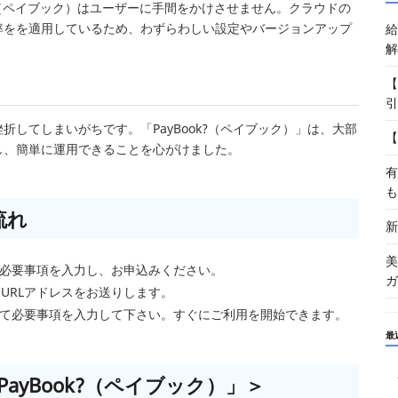
k（ペイブック）はユーザーに手間をかけさせません。クラウドの
率をを適用しているため、わずらわしい設定やバージョンアップ
給
解
【
引
してしまいがちです。「PayBook?（ペイブック）」は、大部
【
し、簡単に運用できることを心がけました。
有
も
流れ
新
美
jp/ ）で必要事項を入力し、お申込みください。
ガ
URLアドレスをお送りします。
って必要事項を入力して下さい。すぐにご利用を開始できます。
最
yBook?（ペイブック）」＞