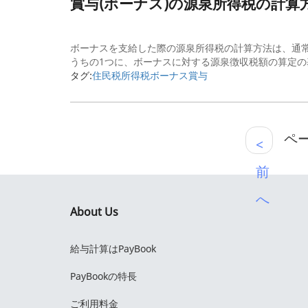
賞与(ボーナス)の源泉所得税の計
ボーナスを支給した際の源泉所得税の計算方法は、通常
うちの1つに、ボーナスに対する源泉徴収税額の算定の基
タグ:
住民税
所得税
ボーナス
賞与
ページ
<
前
へ
About Us
給与計算はPayBook
PayBookの特長
ご利用料金