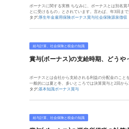
ボーナスに関する実務 ちなみに、ボーナスとは別名賞
とに受けるもの」とされています。言わば、年3回まで支
タグ:
厚生年金
雇用保険
ボーナス
賞与
社会保険
源泉徴収
給与計算、社会保険と税金の知識
賞与(ボーナス)の支給時期、どう
ボーナスとは会社から支給される利益の分配金のこと
一般的には夏と冬、多いところでは決算賞与と2回から3
タグ:
基本知識
ボーナス
賞与
給与計算、社会保険と税金の知識