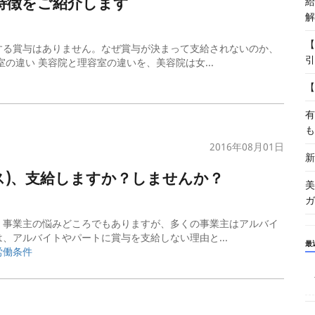
特徴をご紹介します
給
解
【
する賞与はありません。なぜ賞与が決まって支給されないのか、
引
の違い 美容院と理容室の違いを、美容院は女...
【
有
も
2016年08月01日
新
ス)、支給しますか？しませんか？
美
ガ
、事業主の悩みどころでもありますが、多くの事業主はアルバイ
、アルバイトやパートに賞与を支給しない理由と...
最
労働条件