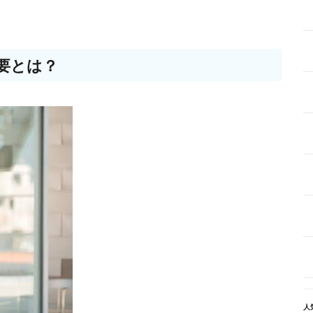
要とは？
人