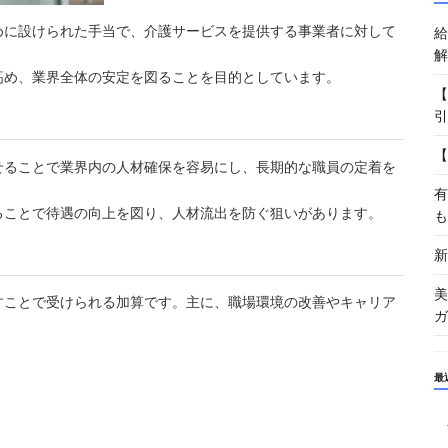
めに設けられた手当で、介護サービスを提供する事業者に対して
給
解
高め、業界全体の安定を図ることを目的としています。
【
引
【
せることで業界内の人材確保を容易にし、長期的な職員の定着を
有
ることで待遇の向上を図り、人材流出を防ぐ狙いがあります。
も
新
美
すことで受けられる加算です。主に、職場環境の改善やキャリア
ガ
最