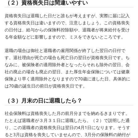
（２）資格喪失日は間違いやすい
資格喪失日は退職した日だと誰もが考えますが、実際に届に記入
する資格喪失日は違いますので、注意しましょう。この資格喪失
の日付は、給与からの保険料控除額や、退職者が将来給付を受け
る年金額などに影響しますので、ミスをできないところです。
退職の場合は御社と退職者の雇用関係が終了した翌日の日付で
す。退社理由が死亡の場合も死亡日の翌日が資格喪失日です。ち
なみに、被保険者の適用除外者となったらそれも除外の翌日、会
社の廃止の場合も廃止の翌日、また厚生年金保険については健康
保険より早く適用除外となりますので70歳に達した日、具体的に
は70歳の誕生日の前日が資格喪失日です。
（３）月末の日に退職したら？
社会保険料は資格喪失した月の前月分までを納めるきまりです。
たとえば退職者が３月３１日に退職したら、（２）で説明した通
り、この退職者の資格喪失日は翌日の4月1日になります。そうす
ると3月は資格を喪失していませんので、3月分の保険料の納付が