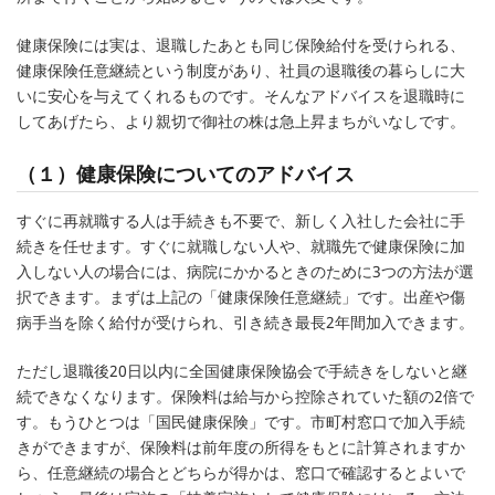
健康保険には実は、退職したあとも同じ保険給付を受けられる、
健康保険任意継続という制度があり、社員の退職後の暮らしに大
いに安心を与えてくれるものです。そんなアドバイスを退職時に
してあげたら、より親切で御社の株は急上昇まちがいなしです。
（１）健康保険についてのアドバイス
すぐに再就職する人は手続きも不要で、新しく入社した会社に手
続きを任せます。すぐに就職しない人や、就職先で健康保険に加
入しない人の場合には、病院にかかるときのために3つの方法が選
択できます。まずは上記の「健康保険任意継続」です。出産や傷
病手当を除く給付が受けられ、引き続き最長2年間加入できます。
ただし退職後20日以内に全国健康保険協会で手続きをしないと継
続できなくなります。保険料は給与から控除されていた額の2倍で
す。もうひとつは「国民健康保険」です。市町村窓口で加入手続
きができますが、保険料は前年度の所得をもとに計算されますか
ら、任意継続の場合とどちらが得かは、窓口で確認するとよいで