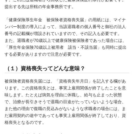
提出する先は所轄の年金事務所です。
「健康保険厚生年金 被保険者資格喪失届」の用紙には、マイナ
ンバー制度の導入によって、当該退職者の個人番号と御社の法人
番号の記載欄が増設されていますので、その記入も必要です。
また、退職者が70歳以上で健康保険被保険者であった場合には、
「厚生年金保険70歳以上被用者 該当・不該当届」も同時に提出
する必要がありますので注意が必要です。
（１）資格喪失ってどんな意味？
被保険者資格喪失届には、「資格喪失年月日」を記入する欄があ
ります。この資格喪失とは、事実上雇用関係が終了したことを意
味します。たとえば病気を理由に休職し、給与も止まった状態
で、治療が長引きそうで退職の目途がたっていないような場合、
また他の理由で復職の見込みがないような求職者の場合には、ま
だ雇用契約の途中であっても事実上雇用関係が終了しており、資
格喪失となるのです。