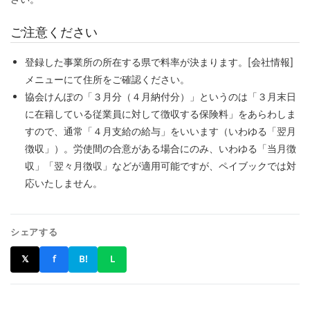
ご注意ください
登録した事業所の所在する県で料率が決まります。[会社情報]
メニューにて住所をご確認ください。
協会けんぽの「３月分（４月納付分）」というのは「３月末日
に在籍している従業員に対して徴収する保険料」をあらわしま
すので、通常「４月支給の給与」をいいます（いわゆる「翌月
徴収」）。労使間の合意がある場合にのみ、いわゆる「当月徴
収」「翌々月徴収」などが適用可能ですが、ペイブックでは対
応いたしません。
シェアする
𝕏
f
B!
L