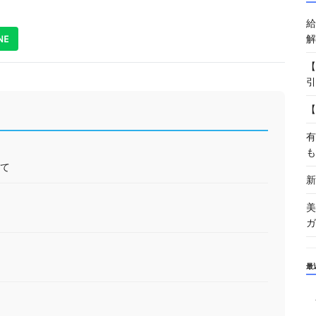
給
解
NE
【
引
【
有
も
て
新
美
ガ
最