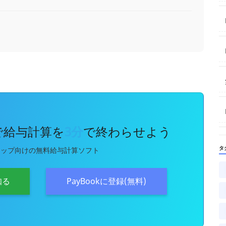
kで給与計算を
3分
で終わらせよう
タ
アップ向けの無料給与計算ソフト
知る
PayBookに登録(無料)