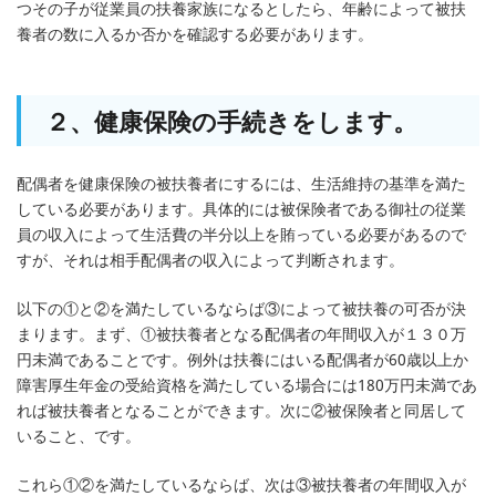
つその子が従業員の扶養家族になるとしたら、年齢によって被扶
養者の数に入るか否かを確認する必要があります。
２、健康保険の手続きをします。
配偶者を健康保険の被扶養者にするには、生活維持の基準を満た
している必要があります。具体的には被保険者である御社の従業
員の収入によって生活費の半分以上を賄っている必要があるので
すが、それは相手配偶者の収入によって判断されます。
以下の①と②を満たしているならば③によって被扶養の可否が決
まります。まず、①被扶養者となる配偶者の年間収入が１３０万
円未満であることです。例外は扶養にはいる配偶者が60歳以上か
障害厚生年金の受給資格を満たしている場合には180万円未満であ
れば被扶養者となることができます。次に②被保険者と同居して
いること、です。
これら①②を満たしているならば、次は③被扶養者の年間収入が