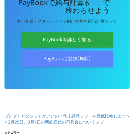
PayBookで給与計算を
3分
で
終わらせよう
中小企業・スタートアップ向けの無料給与計算ソフト
PayBookを詳しく知る
PayBookに登録(無料)
ブログト
どのソフトがいいの？年末調整ソフトを徹底比較します >
< 2月29日、3月1日の明細送信の不具合について
ップ
カテゴリー