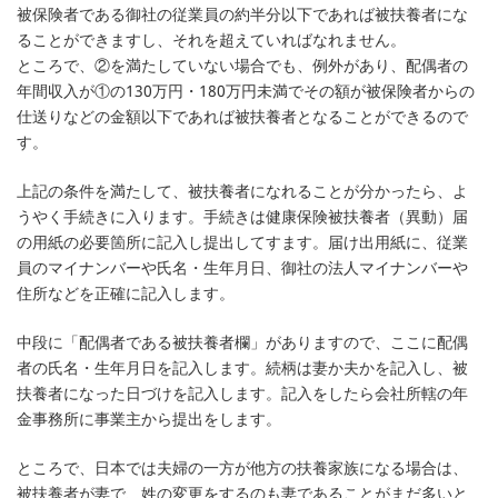
被保険者である御社の従業員の約半分以下であれば被扶養者にな
ることができますし、それを超えていればなれません。
ところで、②を満たしていない場合でも、例外があり、配偶者の
年間収入が①の130万円・180万円未満でその額が被保険者からの
仕送りなどの金額以下であれば被扶養者となることができるので
す。
上記の条件を満たして、被扶養者になれることが分かったら、よ
うやく手続きに入ります。手続きは健康保険被扶養者（異動）届
の用紙の必要箇所に記入し提出してすます。届け出用紙に、従業
員のマイナンバーや氏名・生年月日、御社の法人マイナンバーや
住所などを正確に記入します。
中段に「配偶者である被扶養者欄」がありますので、ここに配偶
者の氏名・生年月日を記入します。続柄は妻か夫かを記入し、被
扶養者になった日づけを記入します。記入をしたら会社所轄の年
金事務所に事業主から提出をします。
ところで、日本では夫婦の一方が他方の扶養家族になる場合は、
被扶養者が妻で、姓の変更をするのも妻であることがまだ多いと