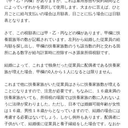
（甲・乙・丙欄）がありますが、これは雇用形態や契約期間など
によっていずれかを選択して使用します。大まかに言えば、ひと
月ごとに給与支払いの場合は月額表、日ごとに払う場合には日額
表となります。
さて、この税額表には甲・乙・丙などの欄があります。甲欄に扶
養親族等の数が記載されています。左列から結婚した従業員の給
与額を探し出し、甲欄の扶養家族数のうち該当数の列と交わる箇
所にある数字が給与計算時に控除すべき源泉所得税額です。
結婚によって、これまで独身だった従業員に配偶者である扶養家
族が増えた場合、甲欄の0人から１人になるとは限りません。
これまで他に扶養家族がいた従業員はさらに扶養家族数が増える
ことになりますので、注意が必要です。ちなみに、１６歳未満の
扶養家族がいても、所得税の場面では扶養家族の数に入れないよ
うに法律が変わりました。ただし、日本では婚姻可能年齢が女性
は１６歳、男性１８歳からとなっていますので、結婚の場合には
考慮する必要はないでしょう。しかし例外もあります。配偶者に
子供がいて、結婚後に従業員と養子縁組をした場合です。なおか