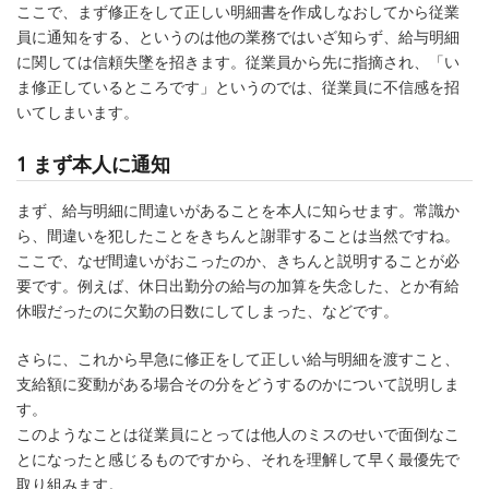
ここで、まず修正をして正しい明細書を作成しなおしてから従業
員に通知をする、というのは他の業務ではいざ知らず、給与明細
に関しては信頼失墜を招きます。従業員から先に指摘され、「い
ま修正しているところです」というのでは、従業員に不信感を招
いてしまいます。
1 まず本人に通知
まず、給与明細に間違いがあることを本人に知らせます。常識か
ら、間違いを犯したことをきちんと謝罪することは当然ですね。
ここで、なぜ間違いがおこったのか、きちんと説明することが必
要です。例えば、休日出勤分の給与の加算を失念した、とか有給
休暇だったのに欠勤の日数にしてしまった、などです。
さらに、これから早急に修正をして正しい給与明細を渡すこと、
支給額に変動がある場合その分をどうするのかについて説明しま
す。
このようなことは従業員にとっては他人のミスのせいで面倒なこ
とになったと感じるものですから、それを理解して早く最優先で
取り組みます。