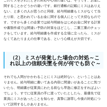
このミスをされたときの対応や心情の違いは、そうです、お金に
関することかどうかの違いです。銀行通帳の記載にミスはありえ
ない、と多くの人が思うのと同様、給与明細書もミスがなくて当
たり前、と思われているお金に関する個人にとって大切なもので
す。ですから多くの企業では給与明細をはじめお金に関する計算
や書類作成では間違い予防の対策をほどこし、二重三重のチェッ
クをしています。給与明細書を作成する立場に立ったら、ミスが
なくてあたりまえの仕事である、という心構えが大切です。
（2） ミスが発覚した場合の対処～こ
れ以上の信頼失墜を何が何でも防ぐ～
それでも人間がかかわることにミスは絶対ない、ということはあ
りません。給与明細に書いてある内容に間違いがあることに気づ
いたら、明細書が従業員にわたる前なら早急に修正をすればよい
でしょう。すでに従業員の手に渡っていたとしたら、最優先で従
業員にミスがあったことを知らせ、真摯に謝罪し今後の対処につ
いて説明するしかありません。