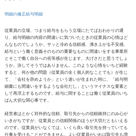
明細の修正
給与明細
従業員の立場、つまり給与をもらう立場にたてばおわかりの通
り、給与明細の内容の間違いに気づいたときの従業員の心情はど
んなものでしょうか。サッと冷める信頼感、沸き上がる不安感、
給与という働く意義そのものの重要なものに間違いをする事業所
とそこで働く自分への劣等感が生じます。大げさだと思うでしょ
うか。決してそうではありません。このような心情をいちど経験
すると、何か他の問題（従業員の全く個人的なことでも）が生じ
て、「会社を辞めようか」という迷いが生まれた時に、「給与明
細書にも間違いをするような会社だし」というマイナスな要素と
して再浮上するものです。給与に関することは働く従業員のいち
ばん大切な関心事です。
経営者はとかく対外的な信頼、取引先からの信頼維持にのみ心が
いきがちですが、従業員との信頼関係のほうが大切だともいえる
のです。従業員がいなくては、いくら良い取引先を持っていても
仕事を受けることができません。よい従業員がいれば取引先も増