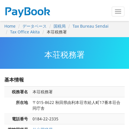
Home
データベース
国税局
Tax Bureau Sendai
Tax Office Akita
本荘税務署
本荘税務署
基本情報
税務署名
本荘税務署
所在地
〒015-8622 秋田県由利本荘市給人町17番本荘合
同庁舎
電話番号
0184-22-2335