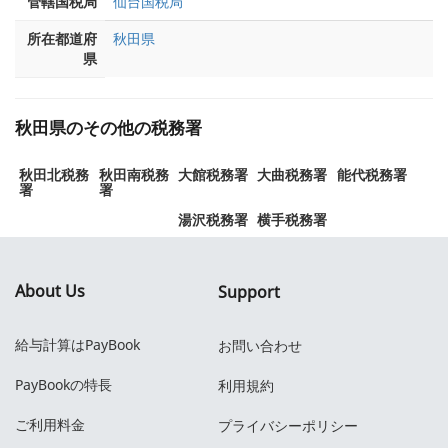
管轄国税局
仙台国税局
所在都道府
秋田県
県
秋田県のその他の税務署
秋田北税務
秋田南税務
大館税務署
大曲税務署
能代税務署
署
署
湯沢税務署
横手税務署
About Us
Support
給与計算はPayBook
お問い合わせ
PayBookの特長
利用規約
ご利用料金
プライバシーポリシー