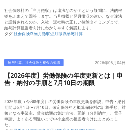
社会保険料の「当月徴収」は違法なのか？という疑問に、法的根
拠をふまえて回答します。当月徴収と翌月徴収の違い、なぜ違法
と誤解されるのか、入社・退社時の正しい控除タイミングまで、
給与計算担当者向けにわかりやすく解説します。
タグ:
社会保険料
当月徴収
翌月徴収
給与計算
2026年06月04日
給与計算、社会保険と税金の知識
【2026年度】労働保険の年度更新とは｜申
告・納付の手順と7月10日の期限
2026年度（令和8年度）の労働保険の年度更新を解説。申告・納付
期間は6月1日〜7月10日。確定保険料と概算保険料の計算手順、対
象となる事業主、賃金総額の集計方法、延納（分割納付）、電子
申請、よくある間違いまで中小企業の担当者向けにまとめまし
た。