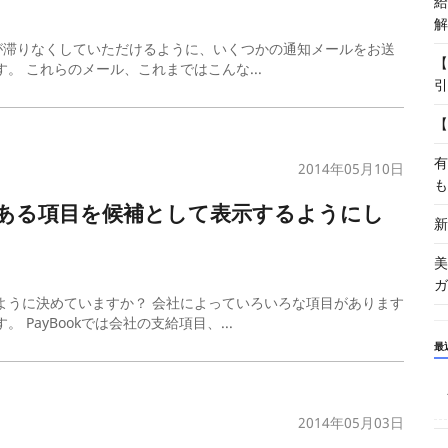
給
解
務が滞りなくしていただけるように、いくつかの通知メールをお送
【
。 これらのメール、これまではこんな...
引
【
有
2014年05月10日
も
ある項目を候補として表示するようにし
新
美
ガ
ように決めていますか？ 会社によっていろいろな項目があります
PayBookでは会社の支給項目、...
最
2014年05月03日