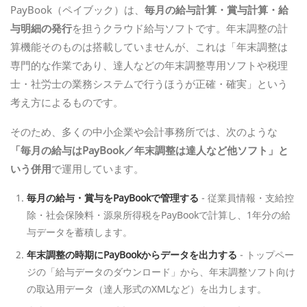
PayBook（ペイブック）は、
毎月の給与計算・賞与計算・給
与明細の発行
を担うクラウド給与ソフトです。年末調整の計
算機能そのものは搭載していませんが、これは「年末調整は
専門的な作業であり、達人などの年末調整専用ソフトや税理
士・社労士の業務システムで行うほうが正確・確実」という
考え方によるものです。
そのため、多くの中小企業や会計事務所では、次のような
「毎月の給与はPayBook／年末調整は達人など他ソフト」と
いう併用
で運用しています。
毎月の給与・賞与をPayBookで管理する
- 従業員情報・支給控
除・社会保険料・源泉所得税をPayBookで計算し、1年分の給
与データを蓄積します。
年末調整の時期にPayBookからデータを出力する
- トップペー
ジの「給与データのダウンロード」から、年末調整ソフト向け
の取込用データ（達人形式のXMLなど）を出力します。