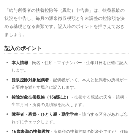
「給与所得者の扶養控除等（異動）申告書」は、扶養親族の
状況を申告し、毎月の源泉徴収税額と年末調整の控除額を決
める基礎となる書類です。記入時のポイントを押さえておき
ましょう。
記入のポイント
本人情報
- 氏名・住所・マイナンバー・生年月日を正確に記入
します。
源泉控除対象配偶者
- 配偶者がいて、本人と配偶者の所得が一
定要件を満たす場合に記入します。
控除対象扶養親族（16歳以上）
- 扶養する親族の氏名・続柄・
生年月日・所得の見積額を記入します。
障害者・寡婦・ひとり親・勤労学生
- 該当する区分があれば忘
れずにチェックします。
16歳未満の扶養親族
- 所得税の扶養控除の対象外ですが、住民