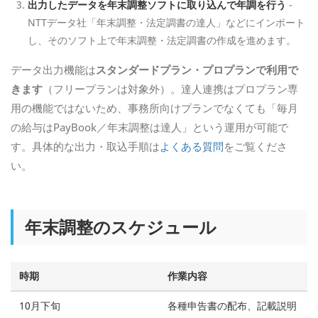
出力したデータを年末調整ソフトに取り込んで年調を行う
-
NTTデータ社「年末調整・法定調書の達人」などにインポート
し、そのソフト上で年末調整・法定調書の作成を進めます。
データ出力機能は
スタンダードプラン・プロプランで利用で
きます
（フリープランは対象外）。達人連携はプロプラン専
用の機能ではないため、事務所向けプランでなくても「毎月
の給与はPayBook／年末調整は達人」という運用が可能で
す。具体的な出力・取込手順は
よくある質問
をご覧くださ
い。
年末調整のスケジュール
時期
作業内容
10月下旬
各種申告書の配布、記載説明