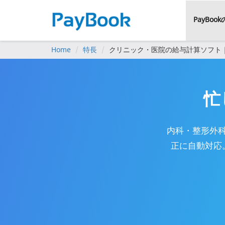
PayBoo
Home
特長
クリニック・医院の給与計算ソフト
忙
内科・整形外
正に自動対応