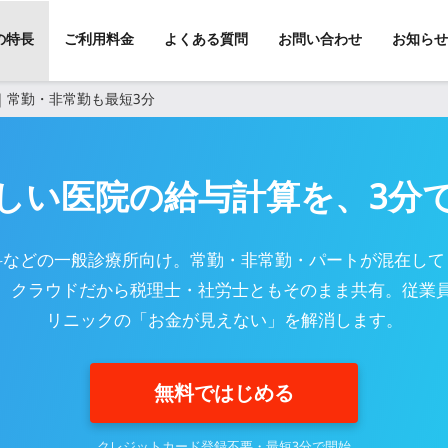
kの特長
ご利用料金
よくある質問
お問い合わせ
お知らせ
｜常勤・非常勤も最短3分
しい医院の給与計算を、3分
科などの一般診療所向け。常勤・非常勤・パートが混在して
。クラウドだから税理士・社労士ともそのまま共有。従業員1
リニックの「お金が見えない」を解消します。
無料ではじめる
クレジットカード登録不要・最短3分で開始