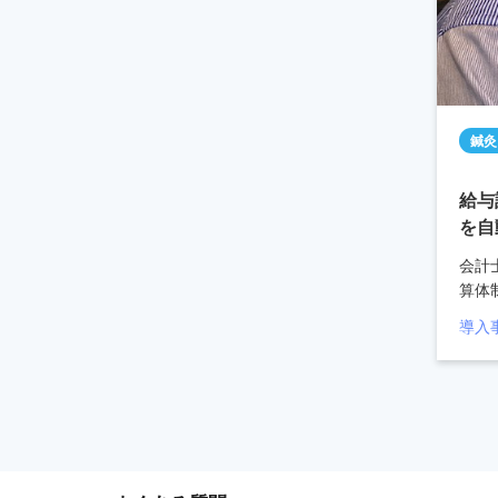
鍼灸
給与
を自
会計
算体
導入