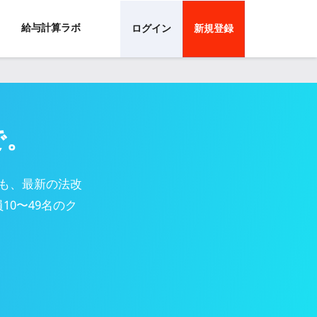
給与計算ラボ
ログイン
新規登録
で。
も、最新の法改
0〜49名のク