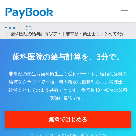
Home
特長
歯科医院の給与計算ソフト｜非常勤・衛生士もまとめて3分
歯科医院の給与計算を、3分で。
非常勤の先生も歯科衛生士も受付パートも、複雑な歯科の
給与をクラウドで一括。料率改定に自動対応し、税理士・
社労士ともそのまま共有できます。従業員10〜49名の歯科
医院に最適です。
無料ではじめる
クレジットカード登録不要・最短3分で開始