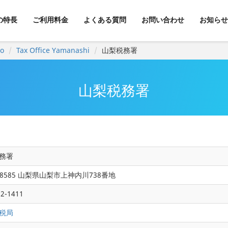
kの特長
ご利用料金
よくある質問
お問い合わせ
お知らせ
yo
Tax Office Yamanashi
山梨税務署
山梨税務署
務署
-8585 山梨県山梨市上神内川738番地
22-1411
税局