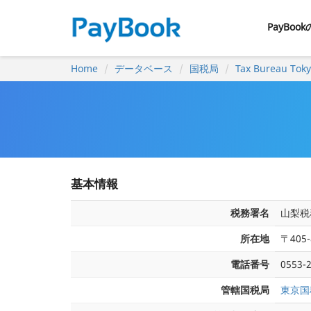
PayBoo
Home
データベース
国税局
Tax Bureau Tok
基本情報
税務署名
山梨税
所在地
〒405
電話番号
0553-
管轄国税局
東京国