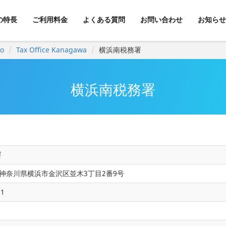
kの特長
ご利用料金
よくある質問
お問い合わせ
お知らせ
yo
Tax Office Kanagawa
横浜南税務署
横浜南税務署
署
50 神奈川県横浜市金沢区並木3丁目2番9号
31