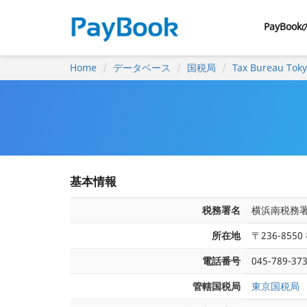
PayBoo
Home
データベース
国税局
Tax Bureau Tok
基本情報
税務署名
横浜南税務
所在地
〒236-85
電話番号
045-789-37
管轄国税局
東京国税局