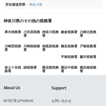
所在都道府県
神奈川県
神奈川県のその他の税務署
厚木税務署
小田原税務
神奈川税務
鎌倉税務署
川崎北税務
署
署
署
川崎西税務
川崎南税務
相模原税務
鶴見税務署
戸塚税務署
署
署
署
平塚税務署
藤沢税務署
保土ケ谷税
緑税務署
横須賀税務
横浜中税務
横浜南税務
務署
署
署
署
About Us
Support
給与計算はPayBook
お問い合わせ