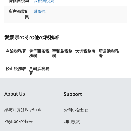
管轄国税局
高松国税局
所在都道府
愛媛県
県
愛媛県のその他の税務署
今治税務署
伊予西条税
宇和島税務
大洲税務署
新居浜税務
務署
署
署
松山税務署
八幡浜税務
署
About Us
Support
給与計算はPayBook
お問い合わせ
PayBookの特長
利用規約