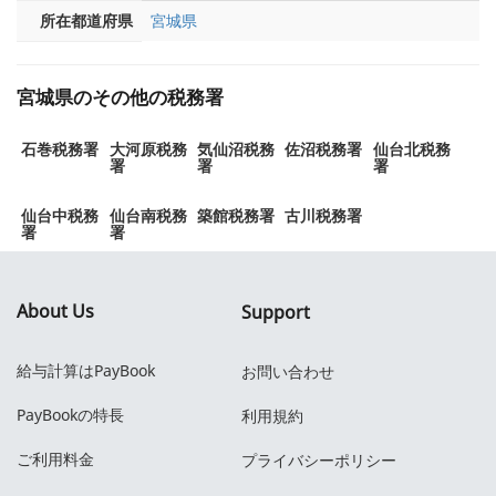
所在都道府県
宮城県
宮城県のその他の税務署
石巻税務署
大河原税務
気仙沼税務
佐沼税務署
仙台北税務
署
署
署
仙台中税務
仙台南税務
築館税務署
古川税務署
署
署
About Us
Support
給与計算はPayBook
お問い合わせ
PayBookの特長
利用規約
ご利用料金
プライバシーポリシー