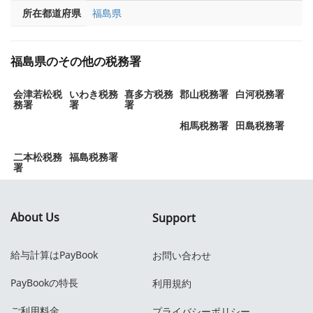
所在都道府県
福島県
福島県のその他の税務署
会津若松税
いわき税務
喜多方税務
郡山税務署
白河税務署
務署
署
署
相馬税務署
田島税務署
二本松税務
福島税務署
署
About Us
Support
給与計算はPayBook
お問い合わせ
PayBookの特長
利用規約
ご利用料金
プライバシーポリシー