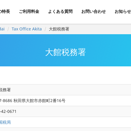
kの特長
ご利用料金
よくある質問
お問い合わせ
お知らせ
dai
Tax Office Akita
大館税務署
大館税務署
税務署
7-8686 秋田県大館市赤館町2番16号
-42-0671
国税局