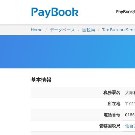
PayBoo
Home
データベース
国税局
Tax Bureau Sen
基本情報
税務署名
大館
所在地
〒01
電話番号
0186
管轄国税局
仙台