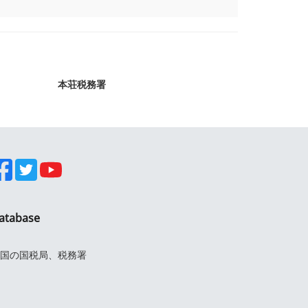
本荘税務署
atabase
国の国税局、税務署