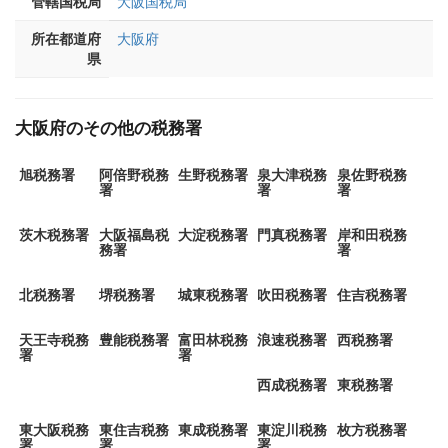
管轄国税局
大阪国税局
所在都道府
大阪府
県
大阪府のその他の税務署
旭税務署
阿倍野税務
生野税務署
泉大津税務
泉佐野税務
署
署
署
茨木税務署
大阪福島税
大淀税務署
門真税務署
岸和田税務
務署
署
北税務署
堺税務署
城東税務署
吹田税務署
住吉税務署
天王寺税務
豊能税務署
富田林税務
浪速税務署
西税務署
署
署
西成税務署
東税務署
東大阪税務
東住吉税務
東成税務署
東淀川税務
枚方税務署
署
署
署