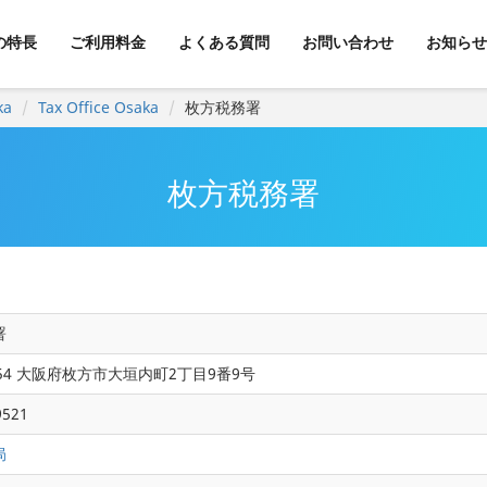
kの特長
ご利用料金
よくある質問
お問い合わせ
お知らせ
ka
Tax Office Osaka
枚方税務署
枚方税務署
署
8654 大阪府枚方市大垣内町2丁目9番9号
9521
局