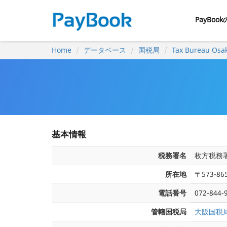
PayBoo
Home
データベース
国税局
Tax Bureau Osa
基本情報
税務署名
枚方税務
所在地
〒573-
電話番号
072-844-
管轄国税局
大阪国税