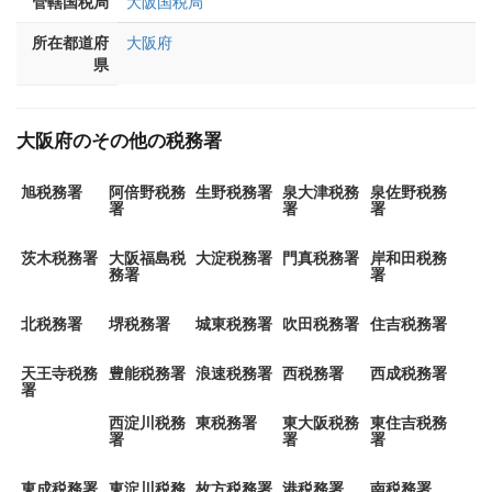
管轄国税局
大阪国税局
所在都道府
大阪府
県
大阪府のその他の税務署
旭税務署
阿倍野税務
生野税務署
泉大津税務
泉佐野税務
署
署
署
茨木税務署
大阪福島税
大淀税務署
門真税務署
岸和田税務
務署
署
北税務署
堺税務署
城東税務署
吹田税務署
住吉税務署
天王寺税務
豊能税務署
浪速税務署
西税務署
西成税務署
署
西淀川税務
東税務署
東大阪税務
東住吉税務
署
署
署
東成税務署
東淀川税務
枚方税務署
港税務署
南税務署