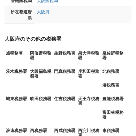
管轄国税局
大阪国税局
所在都道府
大阪府
県
大阪府のその他の税務署
旭税務署
阿倍野税務
生野税務署
泉大津税務
泉佐野税務
署
署
署
茨木税務署
大阪福島税
門真税務署
岸和田税務
北税務署
務署
署
堺税務署
城東税務署
吹田税務署
住吉税務署
天王寺税務
豊能税務署
署
富田林税務
署
浪速税務署
西税務署
西成税務署
西淀川税務
東税務署
署