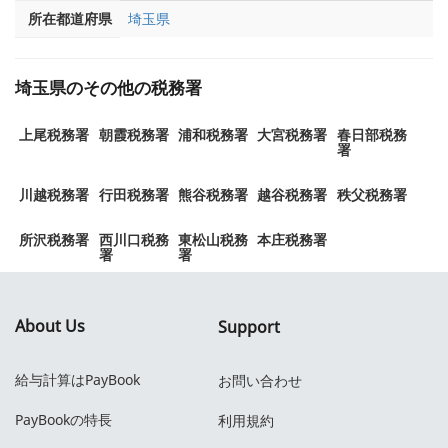
所在都道府県
埼玉県
埼玉県のその他の税務署
上尾税務署
朝霞税務署
浦和税務署
大宮税務署
春日部税務
署
川越税務署
行田税務署
熊谷税務署
越谷税務署
秩父税務署
所沢税務署
西川口税務
東松山税務
本庄税務署
署
署
About Us
Support
給与計算はPayBook
お問い合わせ
PayBookの特長
利用規約