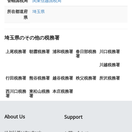
管轄国税局
関東信越国税局
所在都道府
埼玉県
県
埼玉県のその他の税務署
上尾税務署
朝霞税務署
浦和税務署
春日部税務
川口税務署
署
川越税務署
行田税務署
熊谷税務署
越谷税務署
秩父税務署
所沢税務署
西川口税務
東松山税務
本庄税務署
署
署
About Us
Support