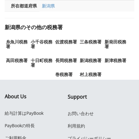
所在都道府県
新潟県
新潟県のその他の税務署
糸魚川税務
小千谷税務
佐渡税務署
三条税務署
新発田税務
署
署
署
高田税務署
十日町税務
長岡税務署
新潟税務署
新津税務署
署
巻税務署
村上税務署
About Us
Support
給与計算はPayBook
お問い合わせ
PayBookの特長
利用規約
ご利用料金
プライバシーポリシー