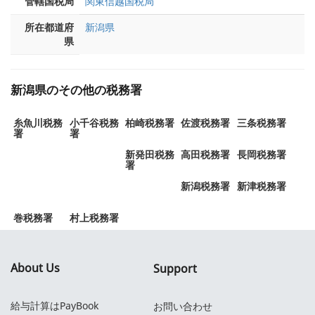
管轄国税局
関東信越国税局
所在都道府
新潟県
県
新潟県のその他の税務署
糸魚川税務
小千谷税務
柏崎税務署
佐渡税務署
三条税務署
署
署
新発田税務
高田税務署
長岡税務署
署
新潟税務署
新津税務署
巻税務署
村上税務署
About Us
Support
給与計算はPayBook
お問い合わせ