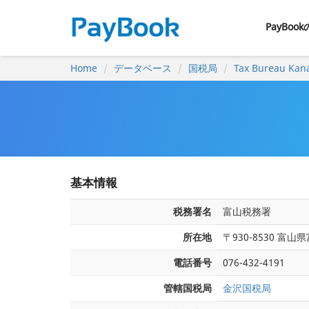
PayBoo
Home
データベース
国税局
Tax Bureau Kan
基本情報
税務署名
富山税務署
所在地
〒930-8530 
電話番号
076-432-4191
管轄国税局
金沢国税局