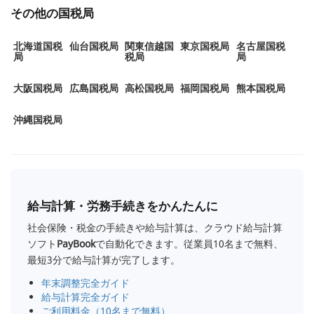
その他の国税局
北海道国税
仙台国税局
関東信越国
東京国税局
名古屋国税
局
税局
局
大阪国税局
広島国税局
高松国税局
福岡国税局
熊本国税局
沖縄国税局
給与計算・労務手続きをかんたんに
社会保険・税金の手続きや給与計算は、クラウド給与計算
ソフト
PayBook
で自動化できます。従業員10名まで無料、
最短3分で給与計算が完了します。
年末調整完全ガイド
給与計算完全ガイド
ご利用料金（10名まで無料）