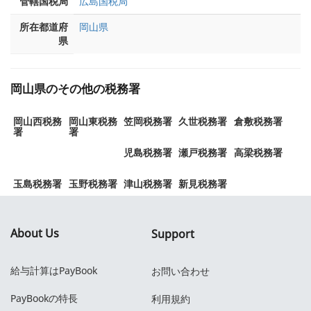
管轄国税局
広島国税局
所在都道府
岡山県
県
岡山県のその他の税務署
岡山西税務
岡山東税務
笠岡税務署
久世税務署
倉敷税務署
署
署
児島税務署
瀬戸税務署
高梁税務署
玉島税務署
玉野税務署
津山税務署
新見税務署
About Us
Support
給与計算はPayBook
お問い合わせ
PayBookの特長
利用規約