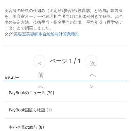
美容師の給料の仕組み（固定給/歩合給/役職別）と給与計算方法
を、美容室オーナーや経理担当者向けに具体例付きで解説。歩合
率の決定方法、技術手当・指名手当の計算、平均年収（厚労省デ
ータ）まで網羅しました。
タグ:
美容室
美容師
歩合給
給与計算
業種別
ページ 1 / 1
<
次
前
へ
カテゴリー
へ
>
PayBookのニュース (70)
PayBook国盗り物語 (1)
中小企業の給与 (8)