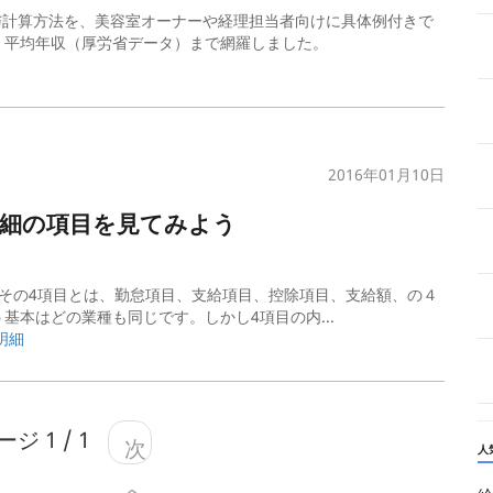
与計算方法を、美容室オーナーや経理担当者向けに具体例付きで
、平均年収（厚労省データ）まで網羅しました。
2016年01月10日
細の項目を見てみよう
その4項目とは、勤怠項目、支給項目、控除項目、支給額、の４
本はどの業種も同じです。しかし4項目の内...
明細
ジ 1 / 1
次
人
へ