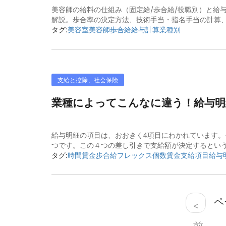
美容師の給料の仕組み（固定給/歩合給/役職別）と給
解説。歩合率の決定方法、技術手当・指名手当の計算
タグ:
美容室
美容師
歩合給
給与計算
業種別
支給と控除、社会保険
業種によってこんなに違う！給与明
給与明細の項目は、おおきく4項目にわかれています。
つです。この４つの差し引きで支給額が決定するという基
タグ:
時間賃金
歩合給
フレックス
個数賃金
支給項目
給与
ペー
<
前