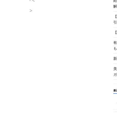
給
解
>
【
引
【
有
も
新
美
ガ
最