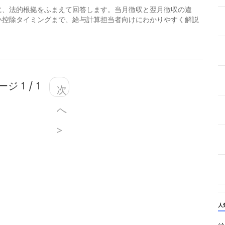
に、法的根拠をふまえて回答します。当月徴収と翌月徴収の違
い控除タイミングまで、給与計算担当者向けにわかりやすく解説
ジ 1 / 1
次
へ
>
人