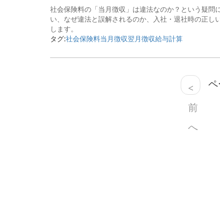
社会保険料の「当月徴収」は違法なのか？という疑問
い、なぜ違法と誤解されるのか、入社・退社時の正し
します。
タグ:
社会保険料
当月徴収
翌月徴収
給与計算
ペー
<
前
へ