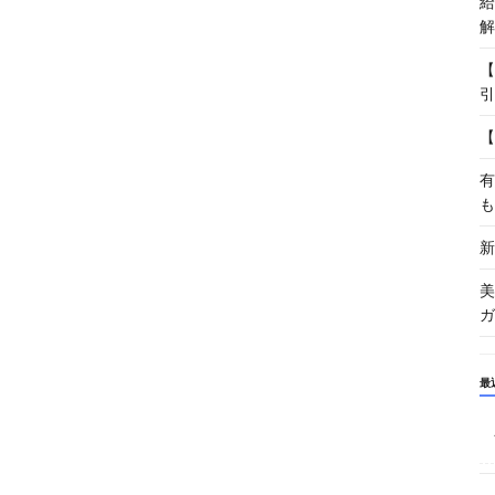
給
解
【
引
【
有
も
新
美
ガ
最