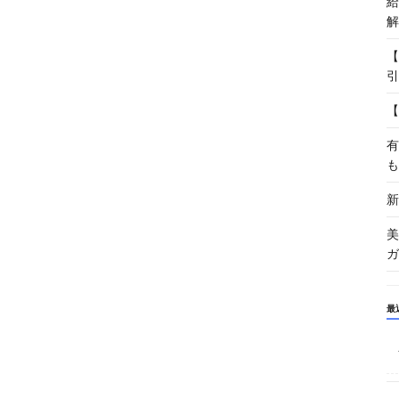
給
解
【
引
【
有
も
新
美
ガ
最