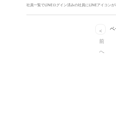
社員一覧でLINEログイン済みの社員にLINEアイコン
ペー
<
前
へ